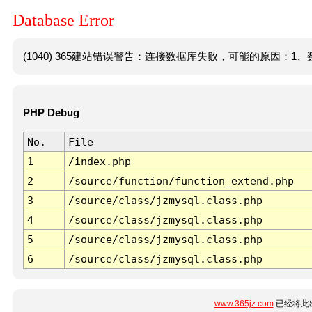
Database Error
(1040) 365建站错误警告：连接数据库失败，可能的原因：1、数
PHP Debug
No.
File
1
/index.php
2
/source/function/function_extend.php
3
/source/class/jzmysql.class.php
4
/source/class/jzmysql.class.php
5
/source/class/jzmysql.class.php
6
/source/class/jzmysql.class.php
www.365jz.com
已经将此