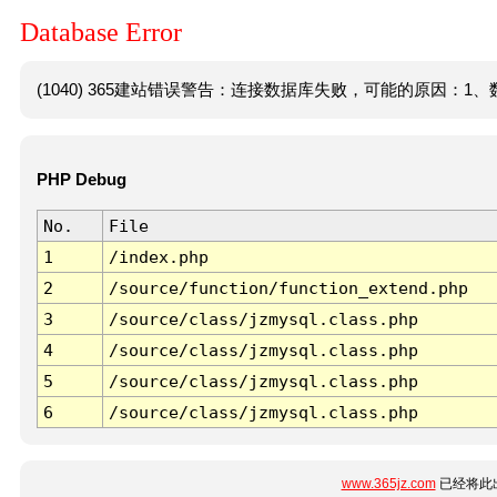
Database Error
(1040) 365建站错误警告：连接数据库失败，可能的原因：1、数
PHP Debug
No.
File
1
/index.php
2
/source/function/function_extend.php
3
/source/class/jzmysql.class.php
4
/source/class/jzmysql.class.php
5
/source/class/jzmysql.class.php
6
/source/class/jzmysql.class.php
www.365jz.com
已经将此