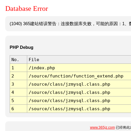
Database Error
(1040) 365建站错误警告：连接数据库失败，可能的原因：1、数
PHP Debug
No.
File
1
/index.php
2
/source/function/function_extend.php
3
/source/class/jzmysql.class.php
4
/source/class/jzmysql.class.php
5
/source/class/jzmysql.class.php
6
/source/class/jzmysql.class.php
www.365jz.com
已经将此