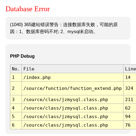
Database Error
(1040) 365建站错误警告：连接数据库失败，可能的原
因：1、数据库密码不对; 2、mysql未启动。
PHP Debug
No.
File
Line
1
/index.php
14
2
/source/function/function_extend.php
324
3
/source/class/jzmysql.class.php
211
4
/source/class/jzmysql.class.php
62
5
/source/class/jzmysql.class.php
94
6
/source/class/jzmysql.class.php
76