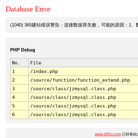
Database Error
(1040) 365建站错误警告：连接数据库失败，可能的原因：1、数
PHP Debug
No.
File
1
/index.php
2
/source/function/function_extend.php
3
/source/class/jzmysql.class.php
4
/source/class/jzmysql.class.php
5
/source/class/jzmysql.class.php
6
/source/class/jzmysql.class.php
www.365jz.com
已经将此